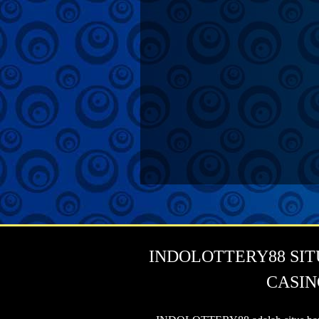
INDOLOTTERY88 SIT
CASIN