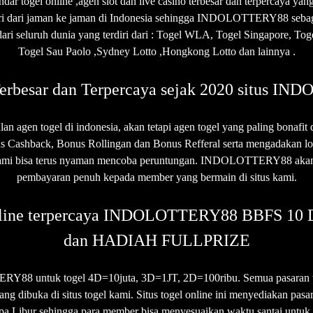
 togel online ,agen slot dan live casino terbesar dan terpercaya y
ari dari jaman ke jaman di Indonesia sehingga INDOLOTTERY88 sebagai
ari seluruh dunia yang terdiri dari : Togel WLA, Togel Singapore, To
Togel Sau Paolo ,Sydney Lotto ,Hongkong Lotto dan lainnya .
erbesar dan Terpercaya sejak 2020 situs 
n agen togel di indonesia, akan tetapi agen togel yang paling bonafi
 Cashback, Bonus Rollingan dan Bonus Refferal serta mengadakan lo
 kami bisa terus nyaman mencoba peruntungan. INDOLOTTERY88 akan 
pembayaran penuh kepada member yang bermain di situs kami.
online terpercaya INDOLOTTERY88 BBFS 10 D
dan HADIAH FULLPRIZE
88 untuk togel 4D=10juta, 3D=1JT, 2D=100ribu. Semua pasaran togel
g dibuka di situs togel kami. Situs togel online ini menyediakan pasar
a Libur sehingga para member bisa menyesuaikan waktu santai untuk b