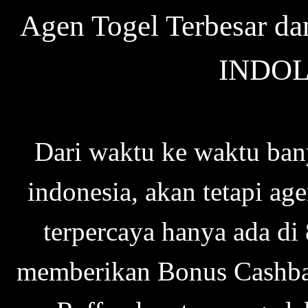
Agen Togel Terbesar dan
INDO
Dari waktu ke waktu ban
indonesia, akan tetapi ag
terpercaya hanya ada d
memberikan Bonus Cashba