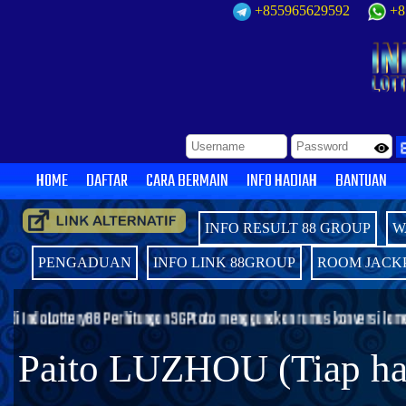
+855965629592
+8
HOME
DAFTAR
CARA BERMAIN
INFO HADIAH
BANTUAN
INFO RESULT 88 GROUP
W
PENGADUAN
INFO LINK 88GROUP
ROOM JACK
erhitungan SGPtoto menggunakan rumus konversi lama
Paito LUZHOU (Tiap ha