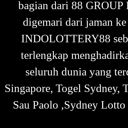
bagian dari 88 GROUP P
digemari dari jaman ke
INDOLOTTERY88 sebaga
terlengkap menghadirka
seluruh dunia yang ter
Singapore, Togel Sydney, 
Sau Paolo ,Sydney Lotto 