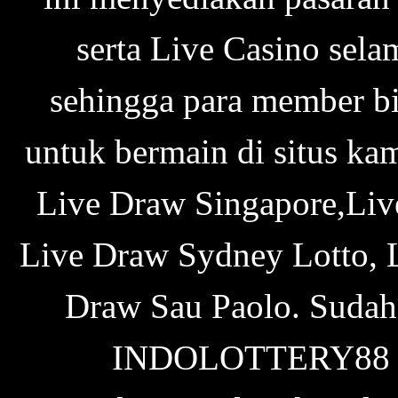
serta Live Casino sel
sehingga para member bi
untuk bermain di situs ka
Live Draw Singapore,Liv
Live Draw Sydney Lotto, 
Draw Sau Paolo. Sudah 
INDOLOTTERY88 ada