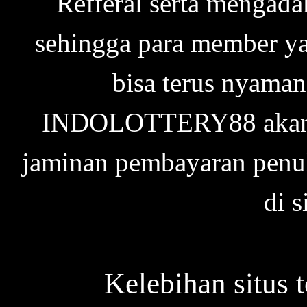
Refferal serta mengad
sehingga para member ya
bisa terus nyama
INDOLOTTERY88 akan s
jaminan pembayaran penu
di s
Kelebihan situs t