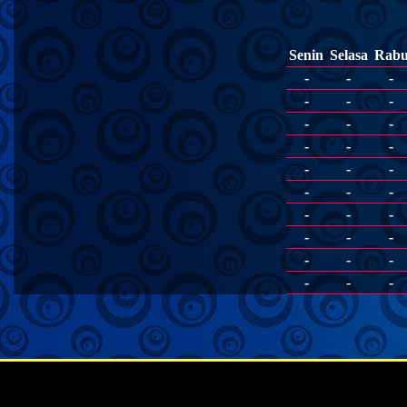
Senin
Selasa
Rab
-
-
-
-
-
-
-
-
-
-
-
-
-
-
-
-
-
-
-
-
-
-
-
-
-
-
-
-
-
-