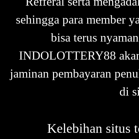
Refferal serta mengad
sehingga para member ya
bisa terus nyama
INDOLOTTERY88 akan s
jaminan pembayaran penu
di s
Kelebihan situs t