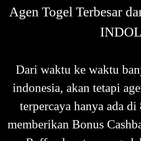
Agen Togel Terbesar dan
INDO
Dari waktu ke waktu ban
indonesia, akan tetapi ag
terpercaya hanya ada d
memberikan Bonus Cashba