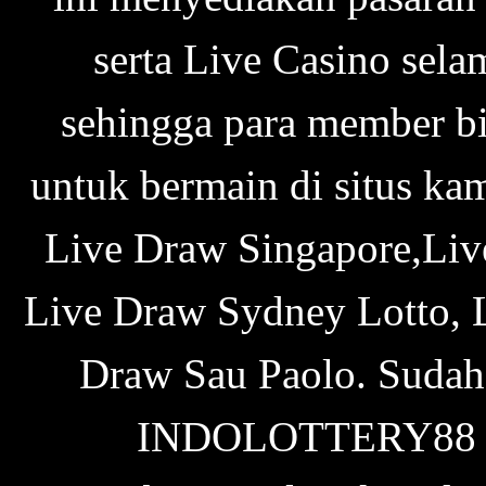
serta Live Casino sel
sehingga para member bi
untuk bermain di situs ka
Live Draw Singapore,Liv
Live Draw Sydney Lotto, 
Draw Sau Paolo. Sudah 
INDOLOTTERY88 ada