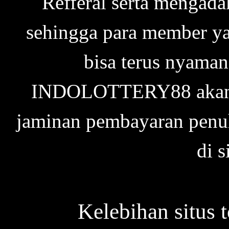
Refferal serta mengad
sehingga para member ya
bisa terus nyama
INDOLOTTERY88 akan s
jaminan pembayaran penu
di s
Kelebihan situs t