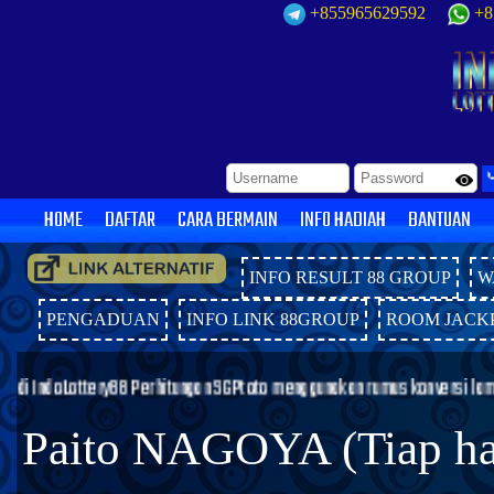
+855965629592
+8
HOME
DAFTAR
CARA BERMAIN
INFO HADIAH
BANTUAN
INFO RESULT 88 GROUP
W
PENGADUAN
INFO LINK 88GROUP
ROOM JACK
rhitungan SGPtoto menggunakan rumus konversi lama
Paito NAGOYA (Tiap ha