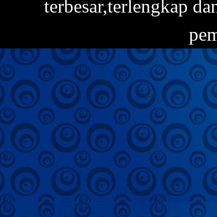
terbesar,terlengkap d
pem