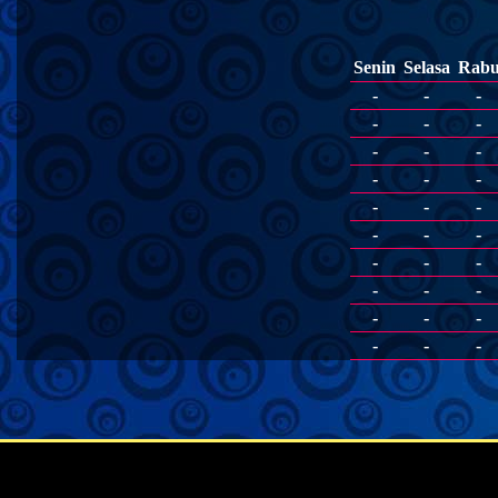
Senin
Selasa
Rab
-
-
-
-
-
-
-
-
-
-
-
-
-
-
-
-
-
-
-
-
-
-
-
-
-
-
-
-
-
-