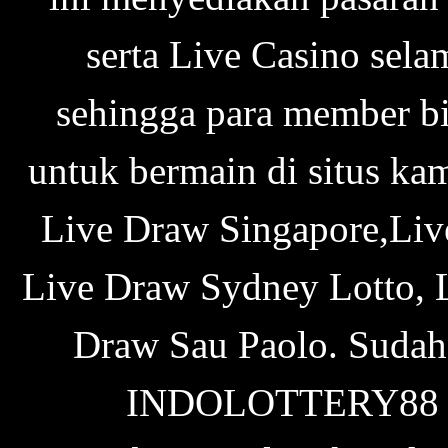
serta Live Casino sel
sehingga para member bi
untuk bermain di situs ka
Live Draw Singapore,Liv
Live Draw Sydney Lotto, 
Draw Sau Paolo. Sudah 
INDOLOTTERY88 ada