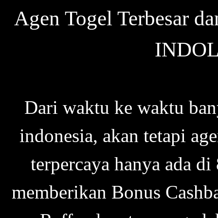
Agen Togel Terbesar dan
INDO
Dari waktu ke waktu ban
indonesia, akan tetapi ag
terpercaya hanya ada d
memberikan Bonus Cashba