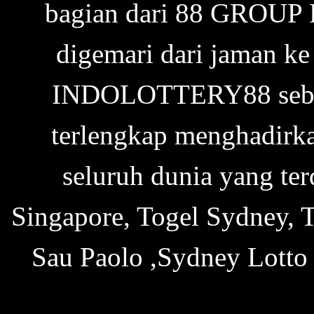
bagian dari 88 GROUP P
digemari dari jaman ke
INDOLOTTERY88 sebaga
terlengkap menghadirka
seluruh dunia yang ter
Singapore, Togel Sydney, 
Sau Paolo ,Sydney Lotto 