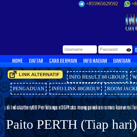
+855965629592
+8
HOME
DAFTAR
CARA BERMAIN
INFO HADIAH
BANTUAN
INFO RESULT 88 GROUP
W
PENGADUAN
INFO LINK 88GROUP
ROOM JACK
88 Perhitungan SGPtoto menggunakan rumus konversi lama
Paito PERTH (Tiap hari)