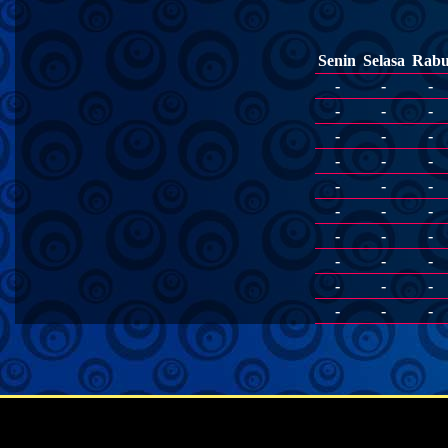
Senin
Selasa
Rab
-
-
-
-
-
-
-
-
-
-
-
-
-
-
-
-
-
-
-
-
-
-
-
-
-
-
-
-
-
-