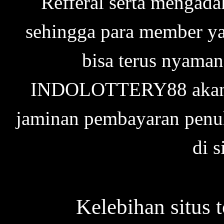
Refferal serta mengad
sehingga para member ya
bisa terus nyama
INDOLOTTERY88 akan s
jaminan pembayaran penu
di s
Kelebihan situs t