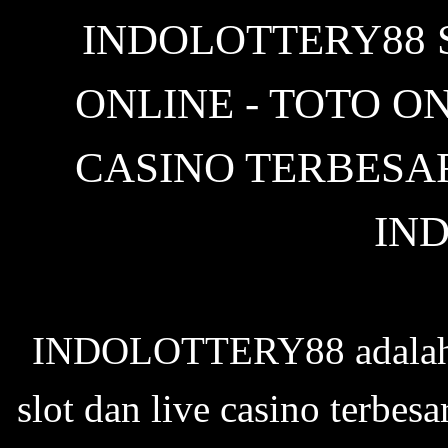
INDOLOTTERY88 
ONLINE - TOTO ON
CASINO TERBESA
IN
INDOLOTTERY88 adalah si
slot dan live casino terbe