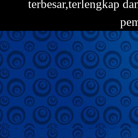
terbesar,terlengkap d
pem