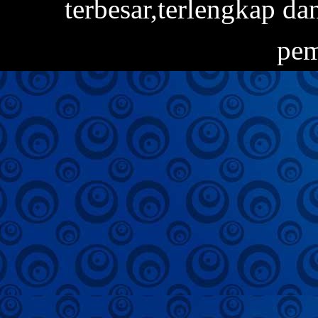
terbesar,terlengkap d
pem