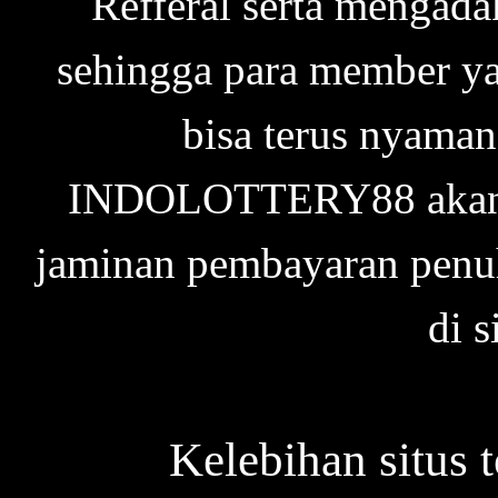
Refferal serta mengad
sehingga para member ya
bisa terus nyama
INDOLOTTERY88 akan s
jaminan pembayaran penu
di s
Kelebihan situs t