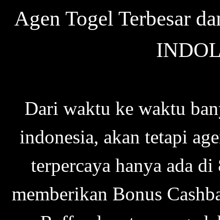
Agen Togel Terbesar dan
INDO
Dari waktu ke waktu ban
indonesia, akan tetapi ag
terpercaya hanya ada d
memberikan Bonus Cashba