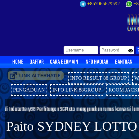
+855965629592
+8
HOME
DAFTAR
CARA BERMAIN
INFO HADIAH
BANTUAN
INFO RESULT 88 GROUP
W
PENGADUAN
INFO LINK 88GROUP
ROOM JACK
rhitungan SGPtoto menggunakan rumus konversi lama
Paito SYDNEY LOTTO 