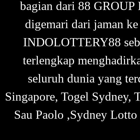
bagian dari 88 GROUP P
digemari dari jaman ke
INDOLOTTERY88 sebaga
terlengkap menghadirka
seluruh dunia yang ter
Singapore, Togel Sydney, 
Sau Paolo ,Sydney Lotto 