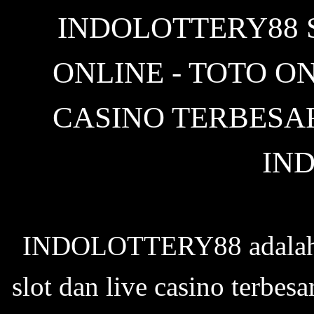
INDOLOTTERY88 
ONLINE - TOTO ON
CASINO TERBESA
IN
INDOLOTTERY88 adalah si
slot dan live casino terbe