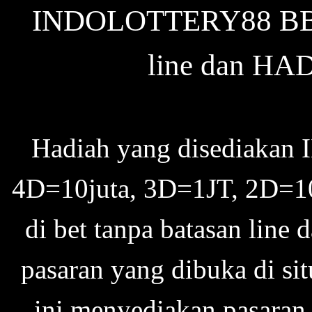
INDOLOTTERY88 BBFS
line dan H
Hadiah yang disediaka
4D=10juta, 3D=1JT, 2D=100
di bet tanpa batasan line
pasaran yang dibuka di sit
ini menyediakan pasaran 